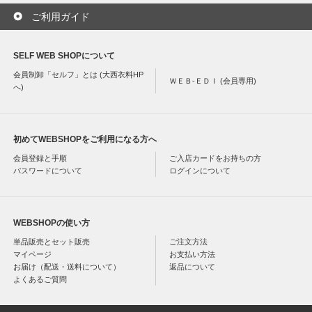
ご利用ガイド
SELF WEB SHOPについて
会員制卸「セルフ」とは (大西衣料HP
ＷＥＢ-ＥＤＩ (会員専用)
へ)
初めてWEBSHOPをご利用になる方へ
会員登録と手順
ご入店カードをお持ちの方
パスワードについて
ログインについて
WEBSHOPの使い方
単品販売とセット販売
ご注文方法
マイページ
お支払い方法
お届け（配送・送料について）
返品について
よくあるご質問