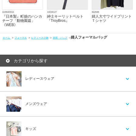
1149640916
14034127
362598
『日本製』町娘のハンカ
紳士キーリットベルト
婦人大寸ワイドプリント
チーフ「動物園篇」
『TroyBros』
Ｔシャツ
《WEB》
婦人フォーマルバッグ
ホーム
>
フォーマル
>
レディース小物
>
雑貨・バッグ
>
カテゴリから探す
レディースウェア
メンズウェア
キッズ