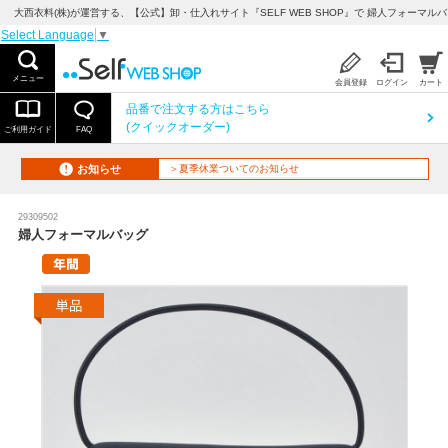
大西衣料(株)が運営する、【公式】卸・仕入れサイト『SELF WEB SHOP』で 婦人フォーマル
Select Language
▼
メニュー
会員登録
ログイン
カート
品番で注文する方はこちら
(クイックオーダー)
ご利用ガイド
FAQ
お知らせ
＞夏季休業ついてのお知らせ
29309502
婦人フォーマルバッグ