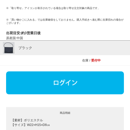
※「取り寄せ」アイコンが表示されている場合は取り寄せ注文対象の商品です。
※「買い物かごに入れる」では在庫確保をしておりません。購入手続きへ進む際に在庫切れの場合が
ございます。
出荷目安:約3営業日後
原産国:中国
ブラック
在庫 /
受付中
商品明細
【素材】ポリエステル
【サイズ】W22×H15×D8㎝