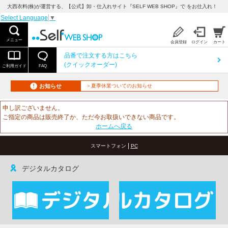
大西衣料(株)が運営する、【公式】卸・仕入れサイト『SELF WEB SHOP』で をお仕入れ！
Select Language
▼
メニュー
会員登録
ログイン
カート
品番で注文する方はこちら
(クイックオーダー)
ご利用ガイド
FAQ
お知らせ
＞夏季休業ついてのお知らせ
申し訳ございません。
ご指定の商品は販売終了か、ただ今お取扱いできない商品です。
ホームへ戻る
|
スマートフォン
PC
デジタルカタログ