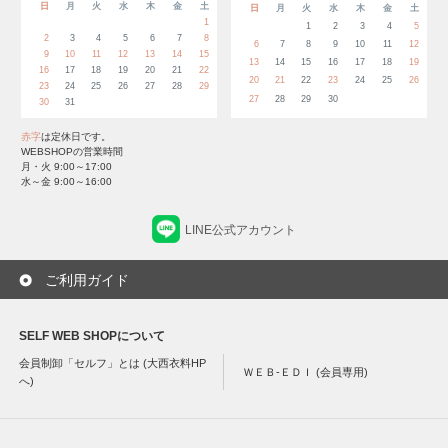
日
月
火
水
木
金
土
日
月
火
水
木
金
土
1
1
2
3
4
5
2
3
4
5
6
7
8
6
7
8
9
10
11
12
9
10
11
12
13
14
15
13
14
15
16
17
18
19
16
17
18
19
20
21
22
20
21
22
23
24
25
26
23
24
25
26
27
28
29
27
28
29
30
30
31
赤字
は定休日です。
WEBSHOPの営業時間
月・火 9:00～17:00
水～金 9:00～16:00
LINE公式アカウント
ご利用ガイド
SELF WEB SHOPについて
会員制卸「セルフ」とは (大西衣料HP
ＷＥＢ-ＥＤＩ (会員専用)
へ)