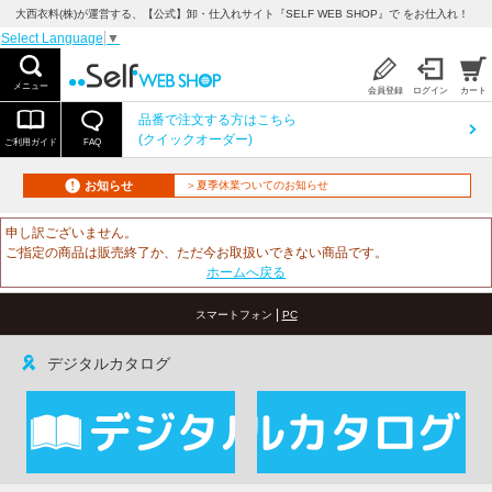
大西衣料(株)が運営する、【公式】卸・仕入れサイト『SELF WEB SHOP』で をお仕入れ！
Select Language
▼
メニュー
会員登録
ログイン
カート
品番で注文する方はこちら
(クイックオーダー)
ご利用ガイド
FAQ
お知らせ
＞夏季休業ついてのお知らせ
申し訳ございません。
ご指定の商品は販売終了か、ただ今お取扱いできない商品です。
ホームへ戻る
|
スマートフォン
PC
デジタルカタログ