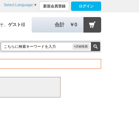
Select Language
▼
新規会員登録
ログイン
そ、
ゲスト
様
合計
￥0
+詳細検索