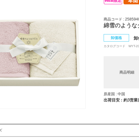
商品コード : 258594
綿雪のような
卸価格
卸
カタログコード
WYT-2
商品明細
原産国 : 中国
出荷目安 : 約3営
ズ