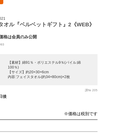
021
タオル『ベルベットギフト』2《WEB》
価格は会員のみ公開
093
【素材】綿91％・ポリエステル9％(パイル:綿
100％)
【サイズ】約20×30×6cm
内容:フェイスタオル(約34×80cm)×2枚
課№ 205
業日後
※価格は税別です