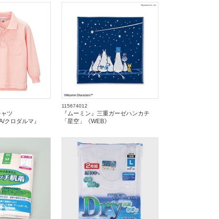
115674012
シャツ
『ムーミン』三重ガーゼハンカチ
MA/クロダルマ』
「星空」《WEB》