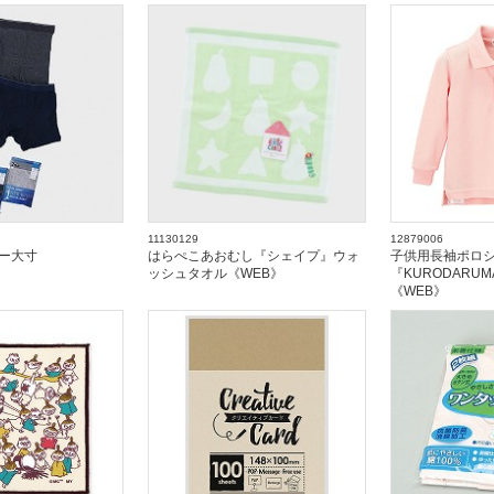
11130129
12879006
ー大寸
はらぺこあおむし『シェイプ』ウォ
子供用長袖ポロ
ッシュタオル《WEB》
『KURODARU
《WEB》