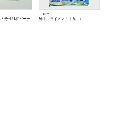
394071
式３分袖肌着ピーチ
紳士フライス２Ｐ半丸ＬＬ