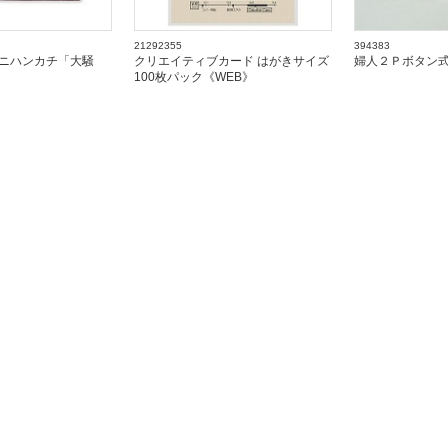
21292355
394383
ニハンカチ「大騒
クリエイティブカード はがきサイズ
婦人２Ｐボタン
100枚パック《WEB》