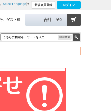
Select Language
▼
！
新規会員登録
ログイン
そ、
ゲスト
様
合計
￥0
+詳細検索