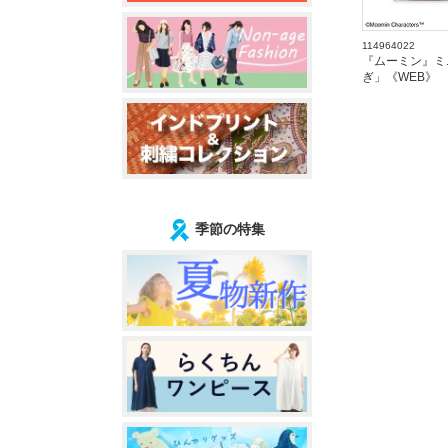
114964022
『ムーミン』ミ
ぎ」《WEB》
季節の特集