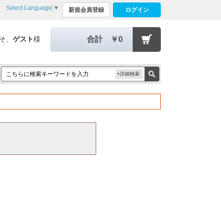
Select Language
▼
新規会員登録
ログイン
そ、
ゲスト
様
合計
￥0
+詳細検索