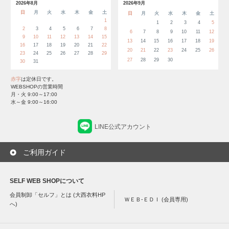
2026年8月
2026年9月
日
月
火
水
木
金
土
日
月
火
水
木
金
土
1
1
2
3
4
5
2
3
4
5
6
7
8
6
7
8
9
10
11
12
9
10
11
12
13
14
15
13
14
15
16
17
18
19
16
17
18
19
20
21
22
20
21
22
23
24
25
26
23
24
25
26
27
28
29
27
28
29
30
30
31
赤字
は定休日です。
WEBSHOPの営業時間
月・火 9:00～17:00
水～金 9:00～16:00
LINE公式アカウント
ご利用ガイド
SELF WEB SHOPについて
会員制卸「セルフ」とは (大西衣料HP
ＷＥＢ-ＥＤＩ (会員専用)
へ)