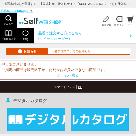
大西衣料(株)が運営する、【公式】卸・仕入れサイト『SELF WEB SHOP』で をお仕入れ！
Select Language
▼
メニュー
会員登録
ログイン
カート
品番で注文する方はこちら
(クイックオーダー)
ご利用ガイド
FAQ
お知らせ
＞夏季休業ついてのお知らせ
申し訳ございません。
ご指定の商品は販売終了か、ただ今お取扱いできない商品です。
ホームへ戻る
|
スマートフォン
PC
デジタルカタログ