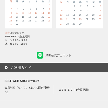
日
月
火
水
木
金
土
日
月
火
水
木
金
土
1
1
2
3
4
5
2
3
4
5
6
7
8
6
7
8
9
10
11
12
9
10
11
12
13
14
15
13
14
15
16
17
18
19
16
17
18
19
20
21
22
20
21
22
23
24
25
26
23
24
25
26
27
28
29
27
28
29
30
30
31
赤字
は定休日です。
WEBSHOPの営業時間
月・火 9:00～17:00
水～金 9:00～16:00
LINE公式アカウント
ご利用ガイド
SELF WEB SHOPについて
会員制卸「セルフ」とは (大西衣料HP
ＷＥＢ-ＥＤＩ (会員専用)
へ)