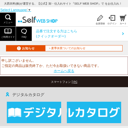
大西衣料(株)が運営する、【公式】卸・仕入れサイト『SELF WEB SHOP』で をお仕入れ！
Select Language
▼
メニュー
会員登録
ログイン
カート
品番で注文する方はこちら
(クイックオーダー)
ご利用ガイド
FAQ
お知らせ
＞夏季休業ついてのお知らせ
申し訳ございません。
ご指定の商品は販売終了か、ただ今お取扱いできない商品です。
ホームへ戻る
|
スマートフォン
PC
デジタルカタログ