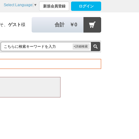
Select Language
▼
新規会員登録
ログイン
そ、
ゲスト
様
合計
￥0
+詳細検索