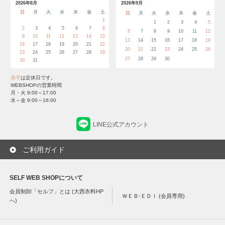
2026年8月
2026年9月
日
月
火
水
木
金
土
日
月
火
水
木
金
土
1
1
2
3
4
5
2
3
4
5
6
7
8
6
7
8
9
10
11
12
9
10
11
12
13
14
15
13
14
15
16
17
18
19
16
17
18
19
20
21
22
20
21
22
23
24
25
26
23
24
25
26
27
28
29
27
28
29
30
30
31
赤字
は定休日です。
WEBSHOPの営業時間
月・火 9:00～17:00
水～金 9:00～16:00
LINE公式アカウント
ご利用ガイド
SELF WEB SHOPについて
会員制卸「セルフ」とは (大西衣料HP
ＷＥＢ-ＥＤＩ (会員専用)
へ)