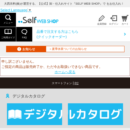
大西衣料(株)が運営する、【公式】卸・仕入れサイト『SELF WEB SHOP』で をお仕入れ！
Select Language
▼
メニュー
会員登録
ログイン
カート
品番で注文する方はこちら
(クイックオーダー)
ご利用ガイド
FAQ
お知らせ
＞夏季休業ついてのお知らせ
申し訳ございません。
ご指定の商品は販売終了か、ただ今お取扱いできない商品です。
ホームへ戻る
|
スマートフォン
PC
デジタルカタログ