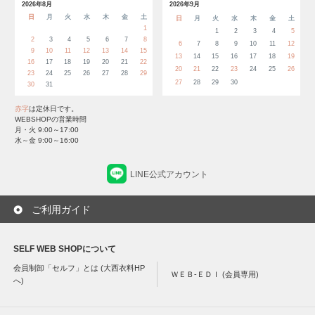
2026年8月
2026年9月
日
月
火
水
木
金
土
日
月
火
水
木
金
土
1
1
2
3
4
5
2
3
4
5
6
7
8
6
7
8
9
10
11
12
9
10
11
12
13
14
15
13
14
15
16
17
18
19
16
17
18
19
20
21
22
20
21
22
23
24
25
26
23
24
25
26
27
28
29
27
28
29
30
30
31
赤字
は定休日です。
WEBSHOPの営業時間
月・火 9:00～17:00
水～金 9:00～16:00
LINE公式アカウント
ご利用ガイド
SELF WEB SHOPについて
会員制卸「セルフ」とは (大西衣料HP
ＷＥＢ-ＥＤＩ (会員専用)
へ)