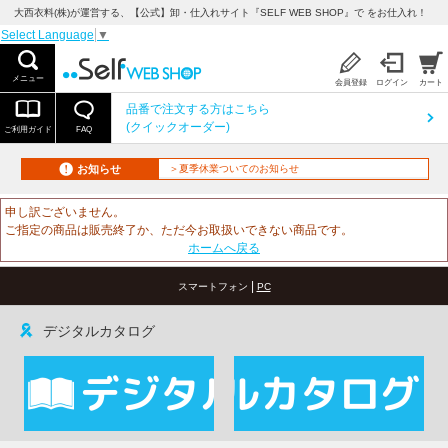
大西衣料(株)が運営する、【公式】卸・仕入れサイト『SELF WEB SHOP』で をお仕入れ！
Select Language
▼
メニュー
会員登録
ログイン
カート
品番で注文する方はこちら
(クイックオーダー)
ご利用ガイド
FAQ
お知らせ
＞夏季休業ついてのお知らせ
申し訳ございません。
ご指定の商品は販売終了か、ただ今お取扱いできない商品です。
ホームへ戻る
|
スマートフォン
PC
デジタルカタログ