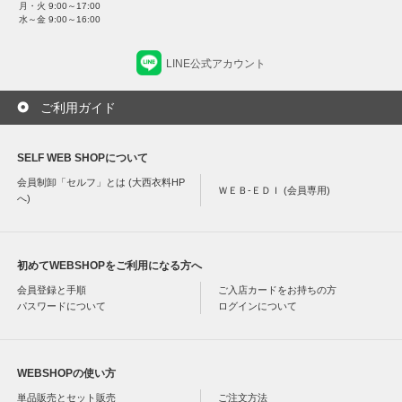
月・火 9:00～17:00
水～金 9:00～16:00
LINE公式アカウント
ご利用ガイド
SELF WEB SHOPについて
会員制卸「セルフ」とは (大西衣料HP
ＷＥＢ-ＥＤＩ (会員専用)
へ)
初めてWEBSHOPをご利用になる方へ
会員登録と手順
ご入店カードをお持ちの方
パスワードについて
ログインについて
WEBSHOPの使い方
単品販売とセット販売
ご注文方法