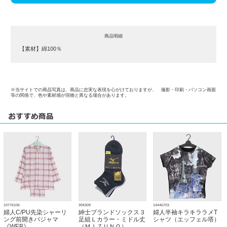
商品明細
【素材】綿100％
※当サイトでの商品写真は、商品に忠実な表現を心がけておりますが、 撮影・印刷・パソコン画面
等の関係で、色や素材感が現物と異なる場合があります。
10776106
394309
14446703
婦人C/PU先染シャーリ
紳士ブランドソックス３
婦人半袖キラキララメT
ング前開きパジャマ
足組Ｌカラー・ミドル丈
シャツ（エッフェル塔）
《WEB》
（ＭＩＺＵＮＯ）