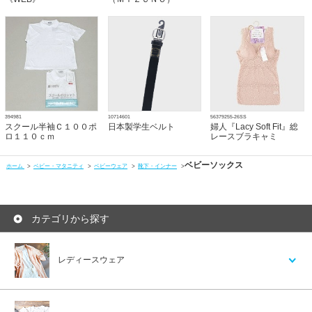
394981
10714601
56379255-26SS
スクール半袖Ｃ１００ポ
日本製学生ベルト
婦人『Lacy Soft Fit』総
ロ１１０ｃｍ
レースブラキャミ
ベビーソックス
ホーム
>
ベビー・マタニティ
>
ベビーウェア
>
靴下・インナー
>
カテゴリから探す
レディースウェア