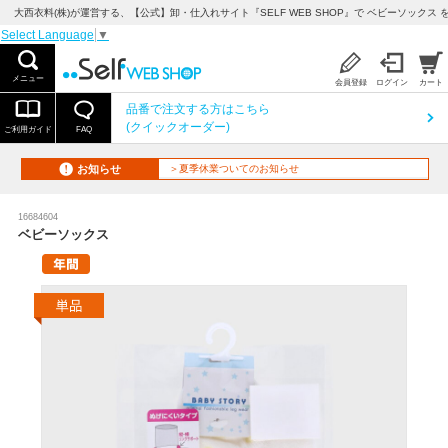
大西衣料(株)が運営する、【公式】卸・仕入れサイト『SELF WEB SHOP』で ベビーソックス 
Select Language
▼
メニュー
会員登録
ログイン
カート
品番で注文する方はこちら
(クイックオーダー)
ご利用ガイド
FAQ
お知らせ
＞夏季休業ついてのお知らせ
16684604
ベビーソックス