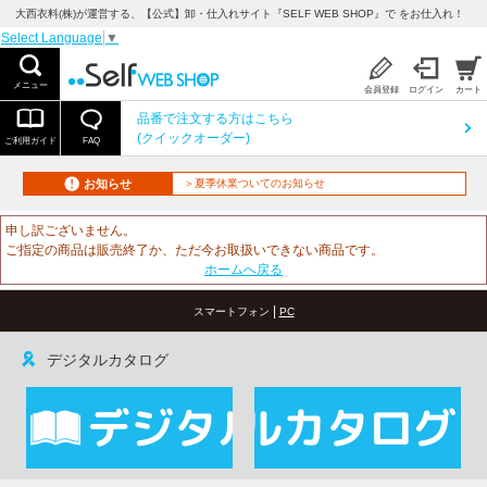
大西衣料(株)が運営する、【公式】卸・仕入れサイト『SELF WEB SHOP』で をお仕入れ！
Select Language
▼
メニュー
会員登録
ログイン
カート
品番で注文する方はこちら
(クイックオーダー)
ご利用ガイド
FAQ
お知らせ
＞夏季休業ついてのお知らせ
申し訳ございません。
ご指定の商品は販売終了か、ただ今お取扱いできない商品です。
ホームへ戻る
|
スマートフォン
PC
デジタルカタログ