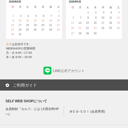
2026年8月
2026年9月
日
月
火
水
木
金
土
日
月
火
水
木
金
土
1
1
2
3
4
5
2
3
4
5
6
7
8
6
7
8
9
10
11
12
9
10
11
12
13
14
15
13
14
15
16
17
18
19
16
17
18
19
20
21
22
20
21
22
23
24
25
26
23
24
25
26
27
28
29
27
28
29
30
30
31
赤字
は定休日です。
WEBSHOPの営業時間
月・火 9:00～17:00
水～金 9:00～16:00
LINE公式アカウント
ご利用ガイド
SELF WEB SHOPについて
会員制卸「セルフ」とは (大西衣料HP
ＷＥＢ-ＥＤＩ (会員専用)
へ)