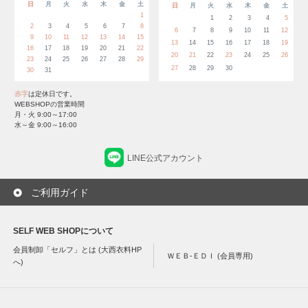
日
月
火
水
木
金
土
日
月
火
水
木
金
土
1
1
2
3
4
5
2
3
4
5
6
7
8
6
7
8
9
10
11
12
9
10
11
12
13
14
15
13
14
15
16
17
18
19
16
17
18
19
20
21
22
20
21
22
23
24
25
26
23
24
25
26
27
28
29
27
28
29
30
30
31
赤字
は定休日です。
WEBSHOPの営業時間
月・火 9:00～17:00
水～金 9:00～16:00
LINE公式アカウント
ご利用ガイド
SELF WEB SHOPについて
会員制卸「セルフ」とは (大西衣料HP
ＷＥＢ-ＥＤＩ (会員専用)
へ)