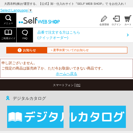
大西衣料(株)が運営する、【公式】卸・仕入れサイト『SELF WEB SHOP』で をお仕入れ！
Select Language
▼
メニュー
会員登録
ログイン
カート
品番で注文する方はこちら
(クイックオーダー)
ご利用ガイド
FAQ
お知らせ
＞夏季休業ついてのお知らせ
申し訳ございません。
ご指定の商品は販売終了か、ただ今お取扱いできない商品です。
ホームへ戻る
|
スマートフォン
PC
デジタルカタログ