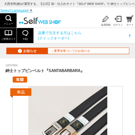
大西衣料(株)が運営する、【公式】卸・仕入れサイト『SELF WEB SHOP』で 紳士トップピンベル
Select Language
▼
メニュー
会員登録
ログイン
カート
品番で注文する方はこちら
(クイックオーダー)
ご利用ガイド
FAQ
お知らせ
＞夏季休業ついてのお知らせ
14037684
紳士トップピンベルト『SANTABARBARA』