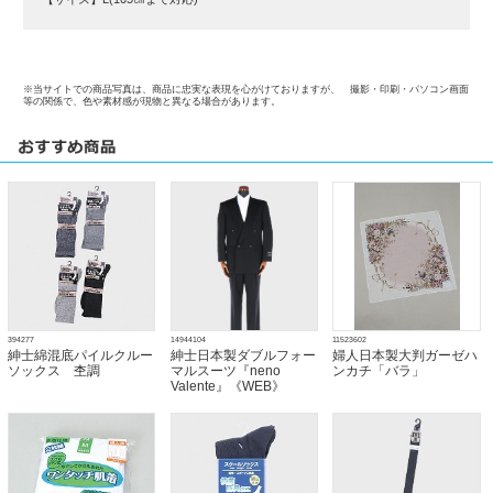
※当サイトでの商品写真は、商品に忠実な表現を心がけておりますが、 撮影・印刷・パソコン画面
等の関係で、色や素材感が現物と異なる場合があります。
394277
14944104
11523602
紳士綿混底パイルクルー
紳士日本製ダブルフォー
婦人日本製大判ガーゼハ
ソックス 杢調
マルスーツ『neno
ンカチ「バラ」
Valente』《WEB》