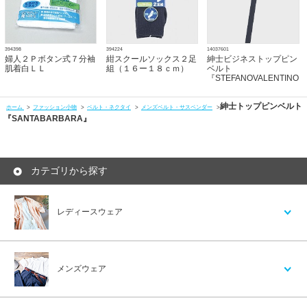
394398
394224
14037601
婦人２Ｐボタン式７分袖
紺スクールソックス２足
紳士ビジネストップピン
肌着白ＬＬ
組（１６ー１８ｃｍ）
ベルト
『STEFANOVALENTINO
紳士トップピンベルト
ホーム
>
ファッション小物
>
ベルト・ネクタイ
>
メンズベルト・サスペンダー
>
『SANTABARBARA』
カテゴリから探す
レディースウェア
メンズウェア