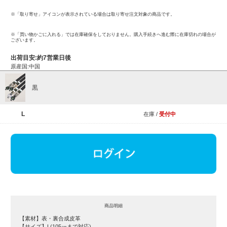
※「取り寄せ」アイコンが表示されている場合は取り寄せ注文対象の商品です。
※「買い物かごに入れる」では在庫確保をしておりません。購入手続きへ進む際に在庫切れの場合が
ございます。
出荷目安:約7営業日後
原産国:中国
黒
L
在庫 /
受付中
商品明細
【素材】表・裏合成皮革
【サイズ】L(105㎝まで対応)