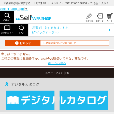
大西衣料(株)が運営する、【公式】卸・仕入れサイト『SELF WEB SHOP』で をお仕入れ！
Select Language
▼
メニュー
会員登録
ログイン
カート
品番で注文する方はこちら
(クイックオーダー)
ご利用ガイド
FAQ
お知らせ
＞夏季休業ついてのお知らせ
申し訳ございません。
ご指定の商品は販売終了か、ただ今お取扱いできない商品です。
ホームへ戻る
|
スマートフォン
PC
デジタルカタログ