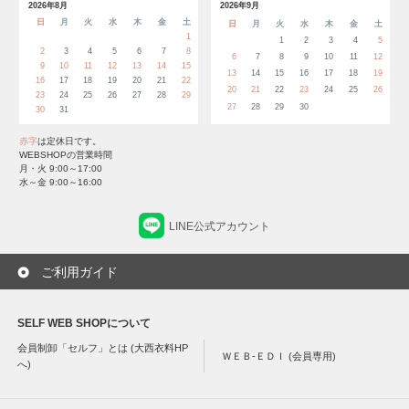
2026年8月
2026年9月
日
月
火
水
木
金
土
日
月
火
水
木
金
土
1
1
2
3
4
5
2
3
4
5
6
7
8
6
7
8
9
10
11
12
9
10
11
12
13
14
15
13
14
15
16
17
18
19
16
17
18
19
20
21
22
20
21
22
23
24
25
26
23
24
25
26
27
28
29
27
28
29
30
30
31
赤字
は定休日です。
WEBSHOPの営業時間
月・火 9:00～17:00
水～金 9:00～16:00
LINE公式アカウント
ご利用ガイド
SELF WEB SHOPについて
会員制卸「セルフ」とは (大西衣料HP
ＷＥＢ-ＥＤＩ (会員専用)
へ)