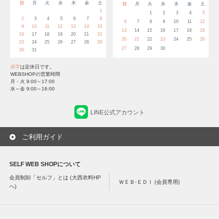
日
月
火
水
木
金
土
日
月
火
水
木
金
土
1
1
2
3
4
5
2
3
4
5
6
7
8
6
7
8
9
10
11
12
9
10
11
12
13
14
15
13
14
15
16
17
18
19
16
17
18
19
20
21
22
20
21
22
23
24
25
26
23
24
25
26
27
28
29
27
28
29
30
30
31
赤字
は定休日です。
WEBSHOPの営業時間
月・火 9:00～17:00
水～金 9:00～16:00
LINE公式アカウント
ご利用ガイド
SELF WEB SHOPについて
会員制卸「セルフ」とは (大西衣料HP
ＷＥＢ-ＥＤＩ (会員専用)
へ)