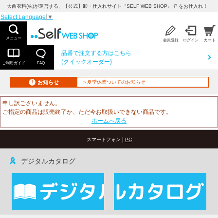
大西衣料(株)が運営する、【公式】卸・仕入れサイト『SELF WEB SHOP』で をお仕入れ！
Select Language
▼
メニュー
会員登録
ログイン
カート
品番で注文する方はこちら
(クイックオーダー)
ご利用ガイド
FAQ
お知らせ
＞夏季休業ついてのお知らせ
申し訳ございません。
ご指定の商品は販売終了か、ただ今お取扱いできない商品です。
ホームへ戻る
|
スマートフォン
PC
デジタルカタログ