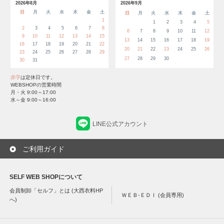
2026年8月
2026年9月
日
月
火
水
木
金
土
日
月
火
水
木
金
土
1
1
2
3
4
5
2
3
4
5
6
7
8
6
7
8
9
10
11
12
9
10
11
12
13
14
15
13
14
15
16
17
18
19
16
17
18
19
20
21
22
20
21
22
23
24
25
26
23
24
25
26
27
28
29
27
28
29
30
30
31
赤字
は定休日です。
WEBSHOPの営業時間
月・火 9:00～17:00
水～金 9:00～16:00
LINE公式アカウント
ご利用ガイド
SELF WEB SHOPについて
会員制卸「セルフ」とは (大西衣料HP
ＷＥＢ-ＥＤＩ (会員専用)
へ)