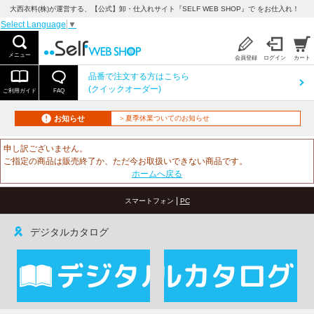
大西衣料(株)が運営する、【公式】卸・仕入れサイト『SELF WEB SHOP』で をお仕入れ！
Select Language
▼
メニュー
会員登録
ログイン
カート
品番で注文する方はこちら
(クイックオーダー)
ご利用ガイド
FAQ
お知らせ
＞夏季休業ついてのお知らせ
申し訳ございません。
ご指定の商品は販売終了か、ただ今お取扱いできない商品です。
ホームへ戻る
|
スマートフォン
PC
デジタルカタログ