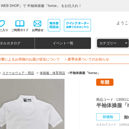
EB SHOP』で 半袖体操服「horse」 をお仕入れ！
ようこ
に入り
ご利用ガイド
お問合せ
タルカタログ
イベント一覧
カテゴリー
影響によるお荷物のお届け状況について
＞夏季休業ついてのお知らせ
>
スクールウェア・用品
>
体操服・体育用品
>
半袖体操服「horse」
商品コード : 130911
半袖体操服「h
卸価格
卸
カタログコード
13091