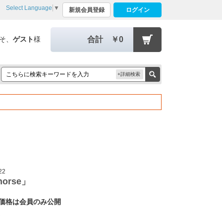
Select Language
▼
新規会員登録
ログイン
そ、
ゲスト
様
合計
￥0
+詳細検索
22
orse」
価格は会員のみ公開
1