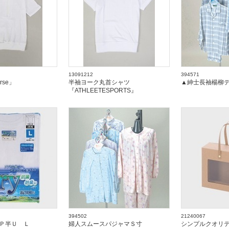
13091212
394571
rse」
半袖ヨーク丸首シャツ
▲紳士長袖楊柳
『ATHLEETESPORTS』
394502
21240067
Ｐ半Ｕ Ｌ
婦人スムースパジャマＳ寸
シンプルクオリ