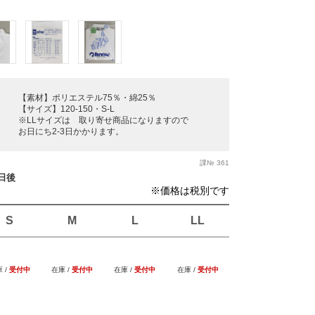
【素材】ポリエステル75％・綿25％
【サイズ】120-150・S-L
※LLサイズは 取り寄せ商品になりますので
お日にち2-3日かかります。
課№ 361
業日後
※価格は税別です
S
M
L
LL
 /
受付中
在庫 /
受付中
在庫 /
受付中
在庫 /
受付中