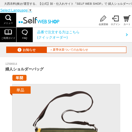
大西衣料(株)が運営する、【公式】卸・仕入れサイト『SELF WEB SHOP』で 婦人ショルダー
Select Language
▼
メニュー
会員登録
ログイン
カート
品番で注文する方はこちら
(クイックオーダー)
ご利用ガイド
FAQ
お知らせ
＞夏季休業ついてのお知らせ
12596914
婦人ショルダーバッグ