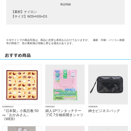
商品明細
【素材】ナイロン
【サイズ】W29×H26×D3
※当サイトでの商品写真は、商品に忠実な表現を心がけておりますが、 撮影・印刷・パソコン画面
等の関係で、色や素材感が現物と異なる場合があります。
1149890410
43656260
32890605
『日本製』小風呂敷 50
婦人1Pワンタッチテー
紳士ビジネスバッグ
㎝「おかみさん」
プ式 7分袖前開きシャツ
《WEB》