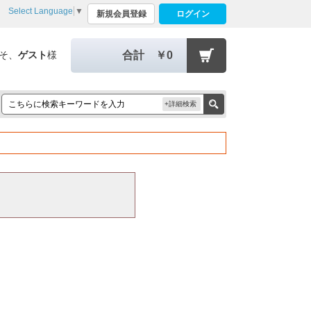
Select Language
▼
新規会員登録
ログイン
そ、
ゲスト
様
合計
￥0
+詳細検索