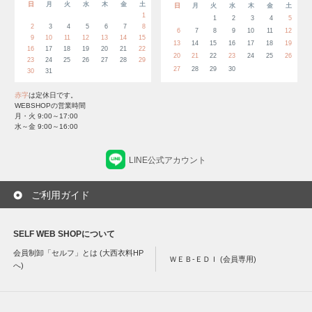
日
月
火
水
木
金
土
日
月
火
水
木
金
土
1
1
2
3
4
5
2
3
4
5
6
7
8
6
7
8
9
10
11
12
9
10
11
12
13
14
15
13
14
15
16
17
18
19
16
17
18
19
20
21
22
20
21
22
23
24
25
26
23
24
25
26
27
28
29
27
28
29
30
30
31
赤字
は定休日です。
WEBSHOPの営業時間
月・火 9:00～17:00
水～金 9:00～16:00
LINE公式アカウント
ご利用ガイド
SELF WEB SHOPについて
会員制卸「セルフ」とは (大西衣料HP
ＷＥＢ-ＥＤＩ (会員専用)
へ)