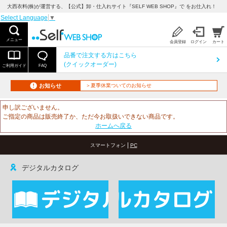
大西衣料(株)が運営する、【公式】卸・仕入れサイト『SELF WEB SHOP』で をお仕入れ！
Select Language
▼
メニュー
会員登録
ログイン
カート
品番で注文する方はこちら
(クイックオーダー)
ご利用ガイド
FAQ
お知らせ
＞夏季休業ついてのお知らせ
申し訳ございません。
ご指定の商品は販売終了か、ただ今お取扱いできない商品です。
ホームへ戻る
|
スマートフォン
PC
デジタルカタログ