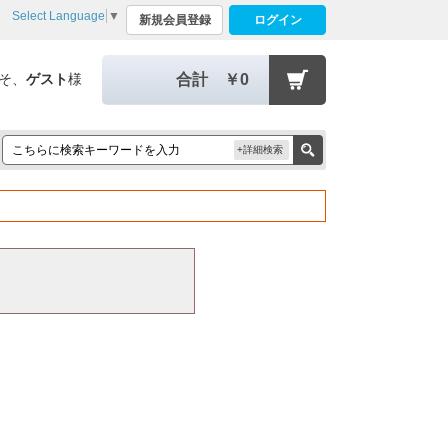
Select Language
▼
新規会員登録
ログイン
そ、
ゲスト
様
合計
￥0
+詳細検索