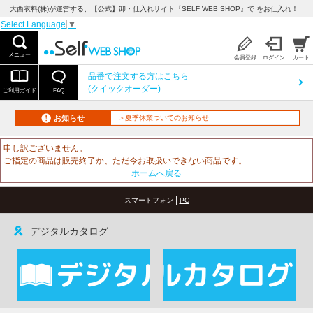
大西衣料(株)が運営する、【公式】卸・仕入れサイト『SELF WEB SHOP』で をお仕入れ！
Select Language
▼
メニュー
会員登録
ログイン
カート
品番で注文する方はこちら
(クイックオーダー)
ご利用ガイド
FAQ
お知らせ
＞夏季休業ついてのお知らせ
申し訳ございません。
ご指定の商品は販売終了か、ただ今お取扱いできない商品です。
ホームへ戻る
|
スマートフォン
PC
デジタルカタログ