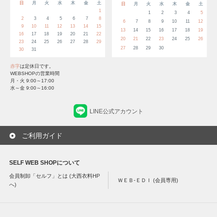
日
月
火
水
木
金
土
日
月
火
水
木
金
土
1
1
2
3
4
5
2
3
4
5
6
7
8
6
7
8
9
10
11
12
9
10
11
12
13
14
15
13
14
15
16
17
18
19
16
17
18
19
20
21
22
20
21
22
23
24
25
26
23
24
25
26
27
28
29
27
28
29
30
30
31
赤字
は定休日です。
WEBSHOPの営業時間
月・火 9:00～17:00
水～金 9:00～16:00
LINE公式アカウント
ご利用ガイド
SELF WEB SHOPについて
会員制卸「セルフ」とは (大西衣料HP
ＷＥＢ-ＥＤＩ (会員専用)
へ)