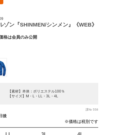
09
ゾン『SHINMEN/シンメン』《WEB》
価格は会員のみ公開
【素材】本体：ポリエステル100％
【サイズ】M・L・LL・3L・4L
課№ 558
業日後
※価格は税別です
LL
3L
4L