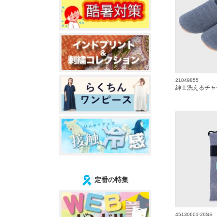
21049855
紳士洗えるチャ
定番の特集
45130601-26SS