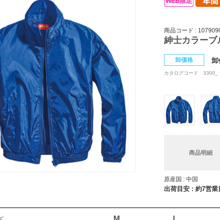
商品コード : 107909
紳士カラーブル
卸価格
卸
カタログコード
3300_
商品明細
原産国 : 中国
出荷目安 : 約7営
M
L
ズ