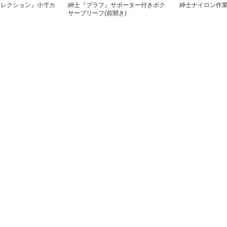
コレクション』小寸カ
紳士『ブラフ』サポーター付きボク
紳士ナイロン作
サーブリーフ(前開き)