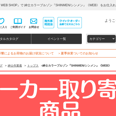
WEB SHOP』で 紳士カラーブルゾン『SHINMEN/シンメン』《WEB》 をお仕入
ようこ
に入り
ご利用ガイド
お問合せ
タルカタログ
イベント一覧
カテゴリー
影響によるお荷物のお届け状況について
＞夏季休業ついてのお知らせ
グ
>
紳士作業着
>
トップス
>
紳士カラーブルゾン『SHINMEN/シンメン』《WEB》