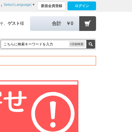
Select Language
▼
れ！
新規会員登録
ログイン
そ、
ゲスト
様
合計
￥0
+詳細検索