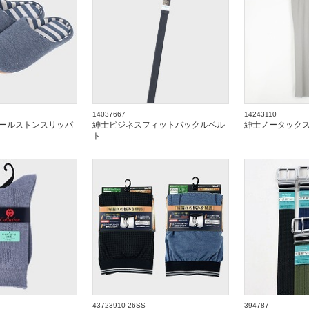
14037667
14243110
ールストンスリッパ
紳士ビジネスフィットバックルベル
紳士ノータック
ト
43723910-26SS
394787