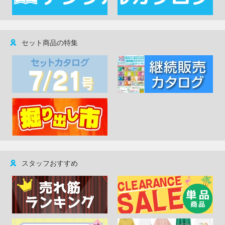
セット商品の特集
スタッフおすすめ