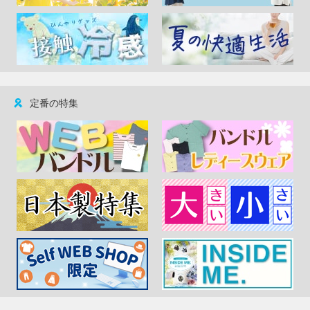
定番の特集