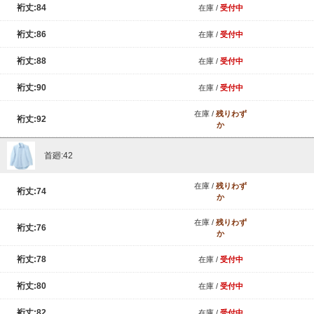
裄丈:84
在庫 /
受付中
裄丈:86
在庫 /
受付中
裄丈:88
在庫 /
受付中
裄丈:90
在庫 /
受付中
在庫 /
残りわず
裄丈:92
か
首廻:42
在庫 /
残りわず
裄丈:74
か
在庫 /
残りわず
裄丈:76
か
裄丈:78
在庫 /
受付中
裄丈:80
在庫 /
受付中
裄丈:82
在庫 /
受付中