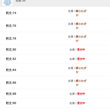
首廻:36
在庫 /
残りわず
裄丈:74
か
在庫 /
残りわず
裄丈:76
か
在庫 /
残りわず
裄丈:78
か
裄丈:80
在庫 /
受付中
裄丈:82
在庫 /
受付中
在庫 /
残りわず
裄丈:84
か
在庫 /
残りわず
裄丈:86
か
裄丈:88
在庫 /
受付中
裄丈:90
在庫 /
受付中