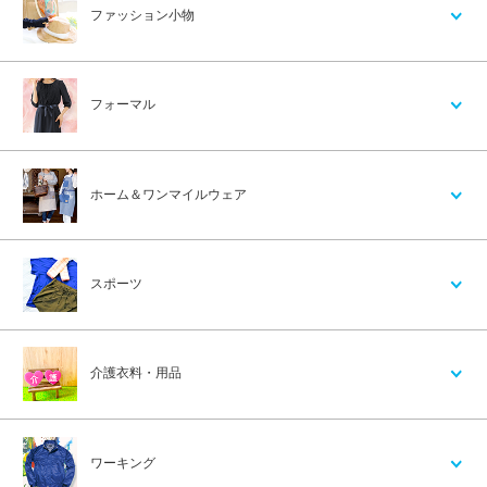
ファッション小物
フォーマル
ホーム＆ワンマイルウェア
スポーツ
介護衣料・用品
ワーキング