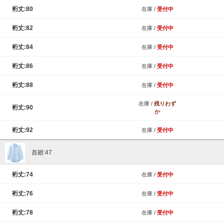
裄丈:80
在庫 /
受付中
裄丈:82
在庫 /
受付中
裄丈:84
在庫 /
受付中
裄丈:86
在庫 /
受付中
裄丈:88
在庫 /
受付中
在庫 /
残りわず
裄丈:90
か
裄丈:92
在庫 /
受付中
首廻:47
裄丈:74
在庫 /
受付中
裄丈:76
在庫 /
受付中
裄丈:78
在庫 /
受付中