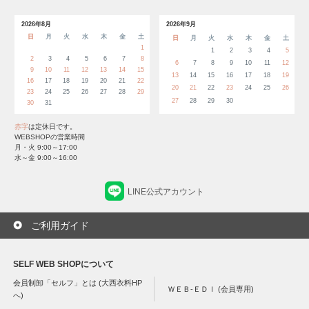
2026年8月
2026年9月
日
月
火
水
木
金
土
日
月
火
水
木
金
土
1
1
2
3
4
5
2
3
4
5
6
7
8
6
7
8
9
10
11
12
9
10
11
12
13
14
15
13
14
15
16
17
18
19
16
17
18
19
20
21
22
20
21
22
23
24
25
26
23
24
25
26
27
28
29
27
28
29
30
30
31
赤字
は定休日です。
WEBSHOPの営業時間
月・火 9:00～17:00
水～金 9:00～16:00
LINE公式アカウント
ご利用ガイド
SELF WEB SHOPについて
会員制卸「セルフ」とは (大西衣料HP
ＷＥＢ-ＥＤＩ (会員専用)
へ)