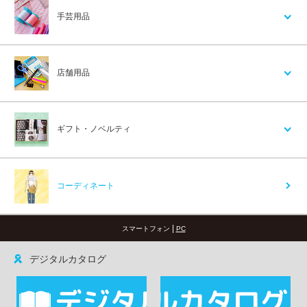
手芸用品
店舗用品
ギフト・ノベルティ
コーディネート
|
スマートフォン
PC
デジタルカタログ