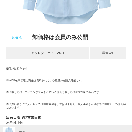
卸価格は会員のみ公開
卸価格
カタログコード
2501
課№ 558
※価格は税別です
※WEB在庫管理の商品は表示されている数量のみ購入可能です。
※「取り寄せ」アイコンが表示されている場合は取り寄せ注文対象の商品です。
※「買い物かごに入れる」では在庫確保をしておりません。購入手続きへ進む際に在庫切れの場合が
ございます。
出荷目安:約7営業日後
原産国:中国