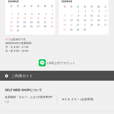
2026年8月
2026年9月
日
月
火
水
木
金
土
日
月
火
水
木
金
土
1
1
2
3
4
5
2
3
4
5
6
7
8
6
7
8
9
10
11
12
9
10
11
12
13
14
15
13
14
15
16
17
18
19
16
17
18
19
20
21
22
20
21
22
23
24
25
26
23
24
25
26
27
28
29
27
28
29
30
30
31
赤字
は定休日です。
WEBSHOPの営業時間
月・火 9:00～17:00
水～金 9:00～16:00
LINE公式アカウント
ご利用ガイド
SELF WEB SHOPについて
会員制卸「セルフ」とは (大西衣料HP
ＷＥＢ-ＥＤＩ (会員専用)
へ)