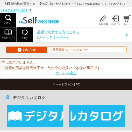
大西衣料(株)が運営する、【公式】卸・仕入れサイト『SELF WEB SHOP』で をお仕入れ！
Select Language
▼
メニュー
会員登録
ログイン
カート
品番で注文する方はこちら
(クイックオーダー)
ご利用ガイド
FAQ
お知らせ
＞夏季休業ついてのお知らせ
申し訳ございません。
ご指定の商品は販売終了か、ただ今お取扱いできない商品です。
ホームへ戻る
|
スマートフォン
PC
デジタルカタログ