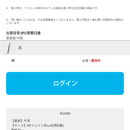
※「取り寄せ」アイコンが表示されている場合は取り寄せ注文対象の商品です。
※「買い物かごに入れる」では在庫確保をしておりません。購入手続きへ進む際に在庫切れの場合が
ございます。
出荷目安:約3営業日後
原産国:中国
黒
M
在庫 /
受付中
商品明細
【素材】牛革
【サイズ】M(ウェスト90㎝未満対象)
帯幅30㎜