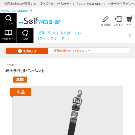
大西衣料(株)が運営する、【公式】卸・仕入れサイト『SELF WEB SHOP』で 紳士学生用ピン
Select Language
▼
メニュー
会員登録
ログイン
カート
品番で注文する方はこちら
(クイックオーダー)
ご利用ガイド
FAQ
お知らせ
＞夏季休業ついてのお知らせ
10714614
紳士学生用ピンベルト