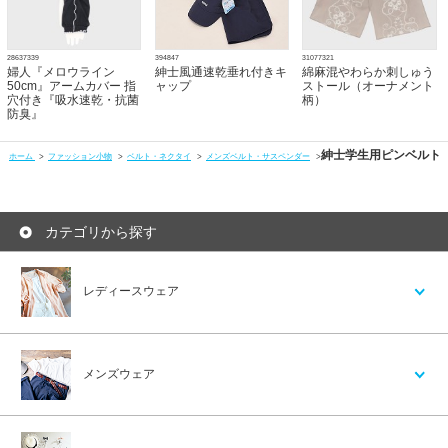
28637339
394847
31077321
婦人『メロウライン
紳士風通速乾垂れ付きキ
綿麻混やわらか刺しゅう
50cm』アームカバー 指
ャップ
ストール（オーナメント
穴付き『吸水速乾・抗菌
柄）
防臭』
紳士学生用ピンベルト
ホーム
>
ファッション小物
>
ベルト・ネクタイ
>
メンズベルト・サスペンダー
>
カテゴリから探す
レディースウェア
メンズウェア