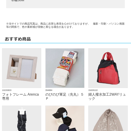
※当サイトでの商品写真は、商品に忠実な表現を心がけておりますが、 撮影・印刷・パソコン画面
等の関係で、色や素材感が現物と異なる場合があります。
10220833
394884
15009102
フォトフレーム Arenca
のびのび軍足（先丸）５
婦人撥水加工2WAYリュ
専用
Ｐ
ック