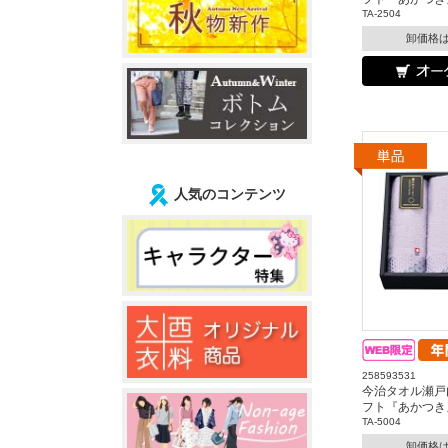
TA-2504
卸価格
人気のコンテンツ
258593531
今治タオル瀬戸
フト『あかつき
TA-5004
卸価格