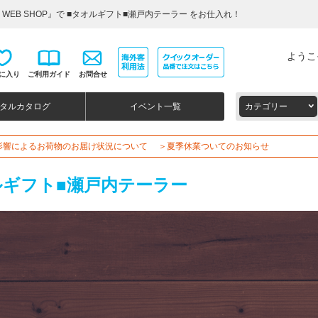
WEB SHOP』で ■タオルギフト■瀬戸内テーラー をお仕入れ！
ようこ
に入り
ご利用ガイド
お問合せ
タルカタログ
イベント一覧
カテゴリー
影響によるお荷物のお届け状況について
＞夏季休業ついてのお知らせ
ルギフト■瀬戸内テーラー