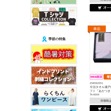
季節の特集
258593551
今治タオル瀬戸
フト『あかつき
TA-6004
卸価格