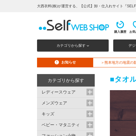
大西衣料(株)が運営する、【公式】卸・仕入れサイト『SELF 
購入履歴
お気
カテゴリから探す
デジ
お知らせ
＞熊本地方の地震の
■タオ
カテゴリから探す
レディースウェア
メンズウェア
キッズ
ベビー・マタニティ
ファッション小物