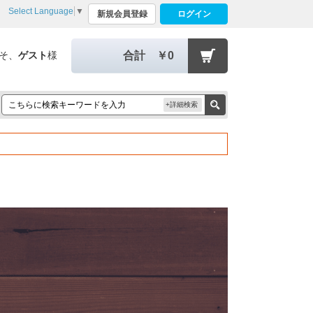
Select Language
▼
新規会員登録
ログイン
そ、
ゲスト
様
合計
￥0
+詳細検索