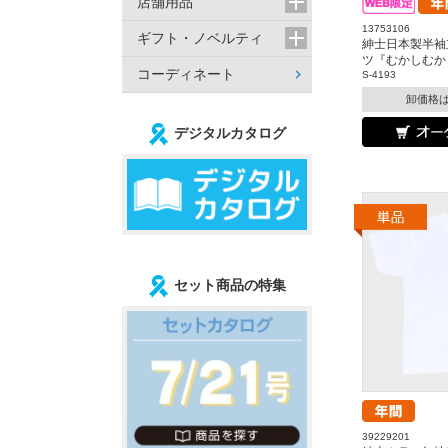
店舗用品
13753106
ギフト・ノベルティ
紳士日本製半袖
ツ『むかしむか
コーディネート
S-4193
卸価格
デジタルカタログ
セット商品の特集
39229201