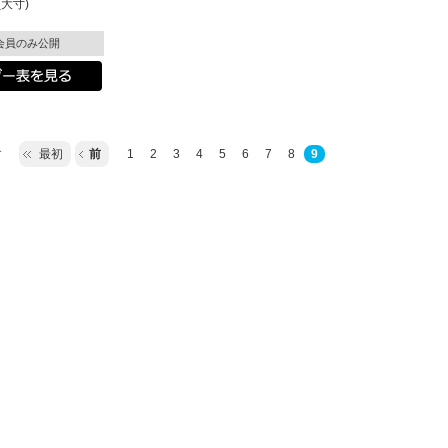
大寸)
会員のみ公開
す
最初
前
1
2
3
4
5
6
7
8
9