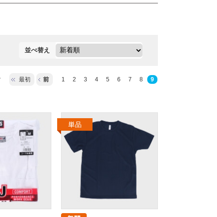
並べ替え
す
最初
前
1
2
3
4
5
6
7
8
9