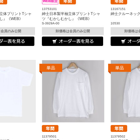
13753101
13167151
立体プリントTシャ
紳士日本製半袖立体プリントTシャ
紳士クルーネック長
し』《WEB》
ツ『むかしむかし』《WEB》
S-3929A-00
10530
は会員のみ公開
卸価格は会員のみ公開
卸価格は
11379501
11379502