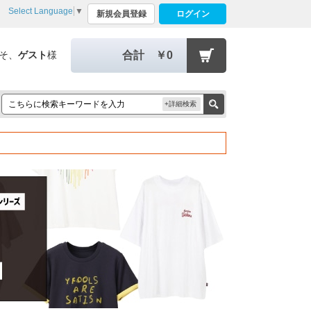
Select Language
▼
新規会員登録
ログイン
そ、
ゲスト
様
合計
￥0
+詳細検索