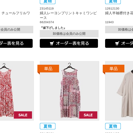
23145119
12612130
E』チュールフリルワ
婦人レーヨンプリントキャミワンピ
婦人半袖襟付き
ース
66204374
11943
『値下げしました』
は会員のみ公開
卸価格は
卸価格は会員のみ公開