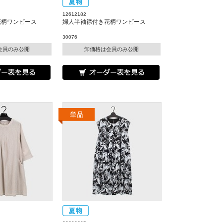
12612182
花柄ワンピース
婦人半袖襟付き花柄ワンピース
30076
会員のみ公開
卸価格は会員のみ公開