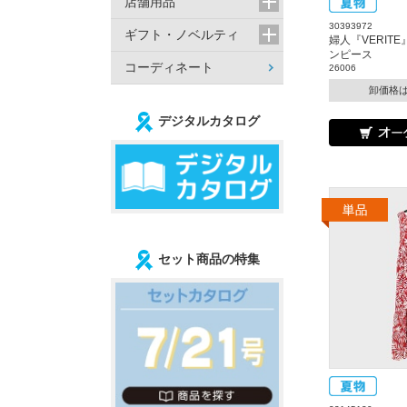
店舗用品
30393972
ギフト・ノベルティ
婦人『VERIT
ンピース
コーディネート
26006
卸価格
デジタルカタログ
セット商品の特集