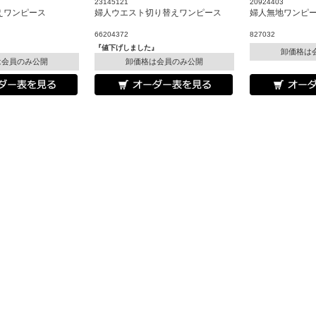
23145121
20924403
えワンピース
婦人ウエスト切り替えワンピース
婦人無地ワンピ
66204372
827032
』
『値下げしました』
卸価格は
は会員のみ公開
卸価格は会員のみ公開