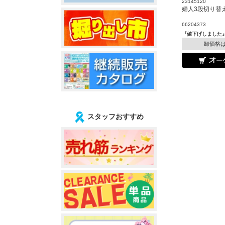
23145120
婦人3段切り替
66204373
『値下げしました
卸価格
スタッフおすすめ