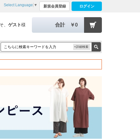
Select Language
▼
新規会員登録
ログイン
そ、
ゲスト
様
合計
￥0
+詳細検索