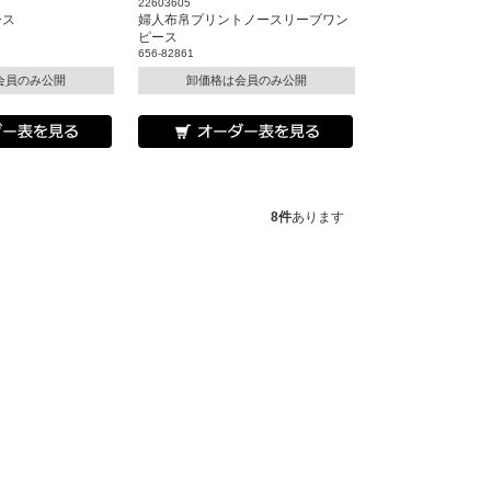
22603605
ース
婦人布帛プリントノースリーブワン
ピース
656-82861
会員のみ公開
卸価格は会員のみ公開
8件
あります