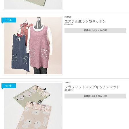
394428
エステル杢ラン型キッチン
(39-4428)
卸価格は会員のみ公開
395171
フラフィットロングキッチンマット
(39-5171)
卸価格は会員のみ公開