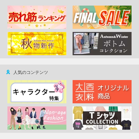
人気のコンテンツ