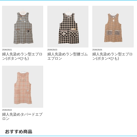
25963501
25963503
25963506
婦人先染めラン型エプロ
婦人先染めラン型腰ゴム
婦人先染めラン型エプロ
ン(ボタン×ひも)
エプロン
ン(ボタン×ひも)
25963502
婦人先染めタバードエプ
ロン