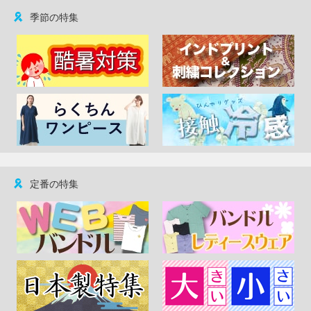
季節の特集
定番の特集