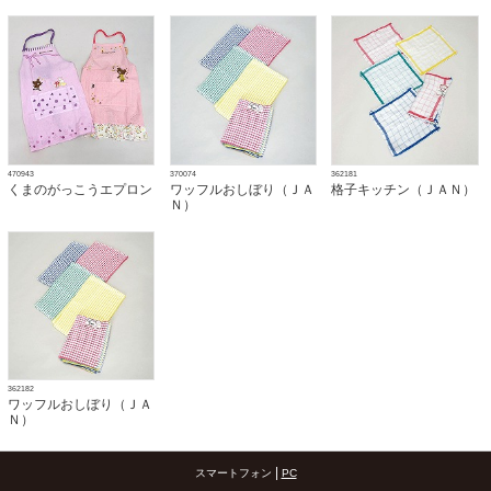
470943
370074
362181
くまのがっこうエプロン
ワッフルおしぼり（ＪＡ
格子キッチン（ＪＡＮ）
Ｎ）
362182
ワッフルおしぼり（ＪＡ
Ｎ）
|
スマートフォン
PC