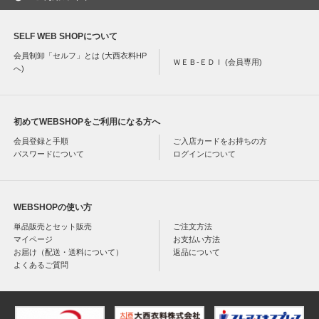
SELF WEB SHOPについて
会員制卸「セルフ」とは (大西衣料HP
ＷＥＢ-ＥＤＩ (会員専用)
へ)
初めてWEBSHOPをご利用になる方へ
会員登録と手順
ご入店カードをお持ちの方
パスワードについて
ログインについて
WEBSHOPの使い方
単品販売とセット販売
ご注文方法
マイページ
お支払い方法
お届け（配送・送料について）
返品について
よくあるご質問