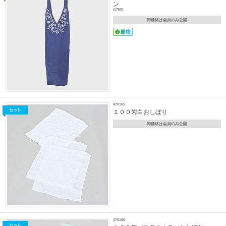
ン
(1750)
卸価格は会員のみ公開
470165
１００匁白おしぼり
卸価格は会員のみ公開
470166