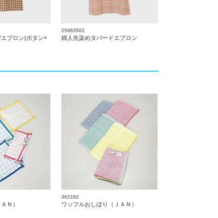
25963502
エプロン(ボタン×
婦人先染めタバードエプロン
362182
ＪＡＮ）
ワッフルおしぼり（ＪＡＮ）