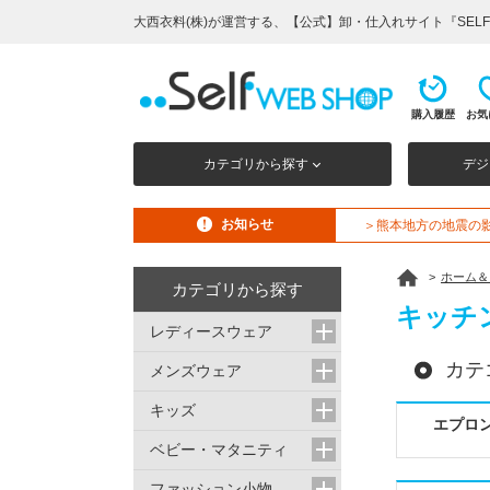
大西衣料(株)が運営する、【公式】卸・仕入れサイト『SELF W
購入履歴
お気
カテゴリから探す
デジ
お知らせ
＞熊本地方の地震の
>
ホーム＆
カテゴリから探す
キッチ
レディースウェア
カテ
メンズウェア
キッズ
エプロ
ベビー・マタニティ
ファッション小物