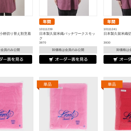
10111239
10111241
小柄切り替え割烹着
日本製久留米織パッチワークスモッ
日本製久留米織
ク
3870
3930
は会員のみ公開
卸価格は会員のみ公開
卸価格は