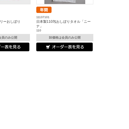
11137101
ブリーおしぼり
日本製110匁おしぼりタオル「ニー
ナ」
110
会員のみ公開
卸価格は会員のみ公開