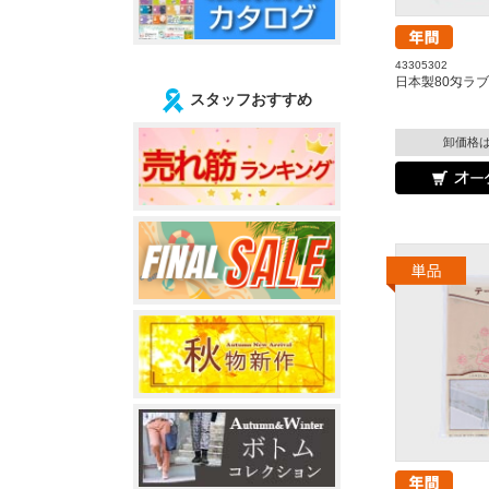
43305302
日本製80匁ラ
スタッフおすすめ
卸価格