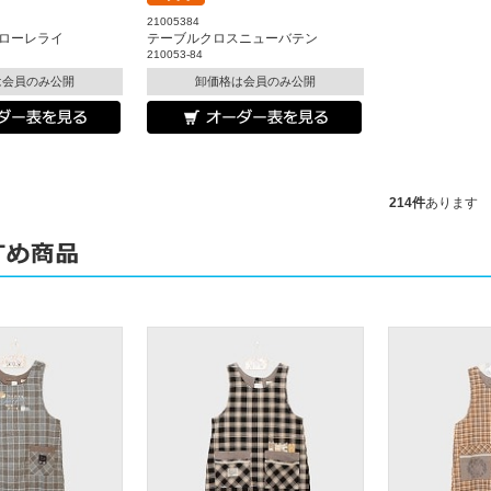
21005384
ローレライ
テーブルクロスニューバテン
210053-84
は会員のみ公開
卸価格は会員のみ公開
214件
あります