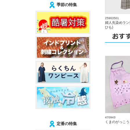
季節の特集
25963501
婦人先染めラン
ひも)
470943
くまのがっこう
定番の特集