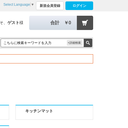
Select Language
▼
新規会員登録
ログイン
そ、
ゲスト
様
合計
￥0
+詳細検索
キッチンマット