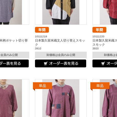
10111219
10111220
米柄ポケット切り替
日本製久留米織文人切り替えスモッ
日本製久留米織
ク
スモック
3910
3920
は会員のみ公開
卸価格は会員のみ公開
卸価格は