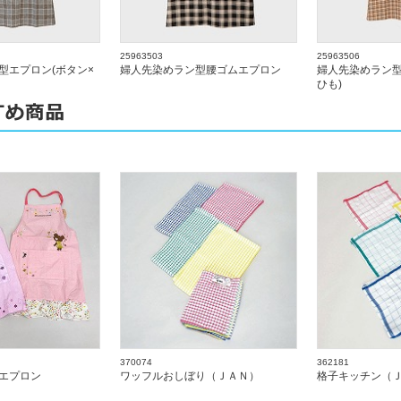
25963503
25963506
型エプロン(ボタン×
婦人先染めラン型腰ゴムエプロン
婦人先染めラン型
ひも)
370074
362181
エプロン
ワッフルおしぼり（ＪＡＮ）
格子キッチン（