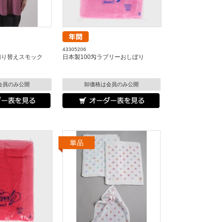
43305206
切り替えスモック
日本製100匁ラブリーおしぼり
会員のみ公開
卸価格は会員のみ公開