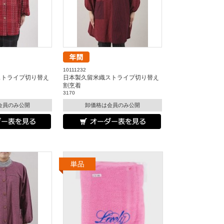
10111232
ストライプ切り替え
日本製久留米織ストライプ切り替え
割烹着
3170
会員のみ公開
卸価格は会員のみ公開