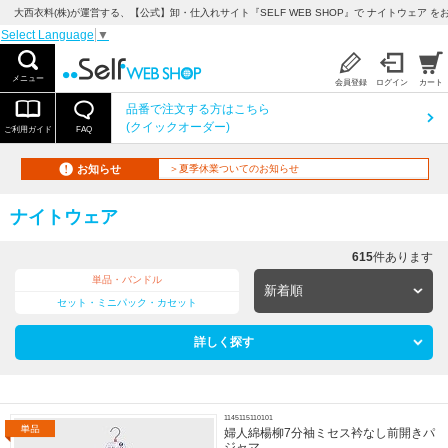
大西衣料(株)が運営する、【公式】卸・仕入れサイト『SELF WEB SHOP』で ナイトウェア を
Select Language
▼
メニュー
会員登録
ログイン
カート
品番で注文する方はこちら
(クイックオーダー)
ご利用ガイド
FAQ
お知らせ
＞夏季休業ついてのお知らせ
ナイトウェア
615
件あります
単品・バンドル
セット・ミニパック・カセット
詳しく探す
1145115110101
婦人綿楊柳7分袖ミセス衿なし前開きパ
ジャマ