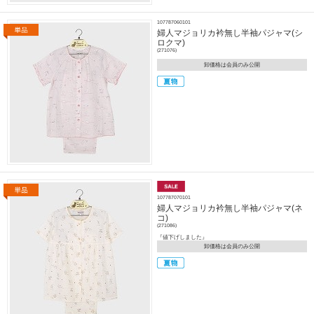
107787060101
婦人マジョリカ衿無し半袖パジャマ(シ
ロクマ)
(271076)
卸価格は会員のみ公開
107787070101
婦人マジョリカ衿無し半袖パジャマ(ネ
コ)
(271086)
『値下げしました』
卸価格は会員のみ公開