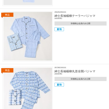
255252250101
紳士長袖楊柳テーラーパジャマ
(43035等)
卸価格は会員のみ公開
257282150101
紳士長袖楊柳丸首全開パジャマ
(43040等)
卸価格は会員のみ公開