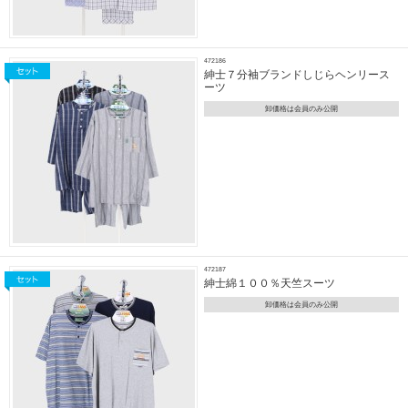
472186
紳士７分袖ブランドしじらヘンリース
ーツ
卸価格は会員のみ公開
472187
紳士綿１００％天竺スーツ
卸価格は会員のみ公開