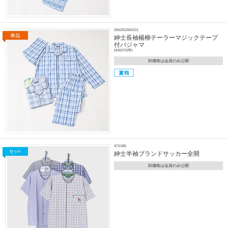
255252260101
紳士長袖楊柳テーラーマジックテープ
付パジャマ
(43027G等)
卸価格は会員のみ公開
472185
紳士半袖ブランドサッカー全開
卸価格は会員のみ公開