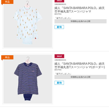
108208030101
婦人『SANTA BARBARA POLO』綿天
竺半袖丸首Tスーツパジャマ
(621701)
『値下げしました』
卸価格は会員のみ公開
108208040101
婦人『SANTA BARBARA POLO』綿天
竺半袖丸首Tスーツパジャマ(ボーダー)
(621702)
『値下げしました』
卸価格は会員のみ公開