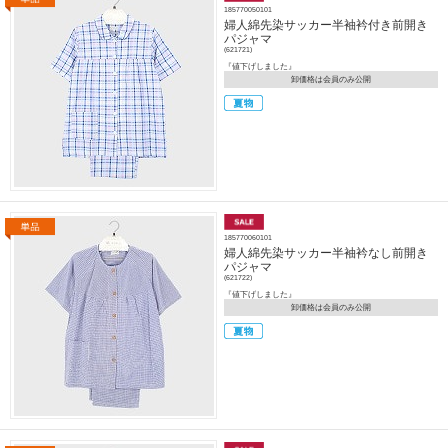
185770050101
婦人綿先染サッカー半袖衿付き前開き
パジャマ
(621721)
『値下げしました』
卸価格は会員のみ公開
185770060101
婦人綿先染サッカー半袖衿なし前開き
パジャマ
(621722)
『値下げしました』
卸価格は会員のみ公開