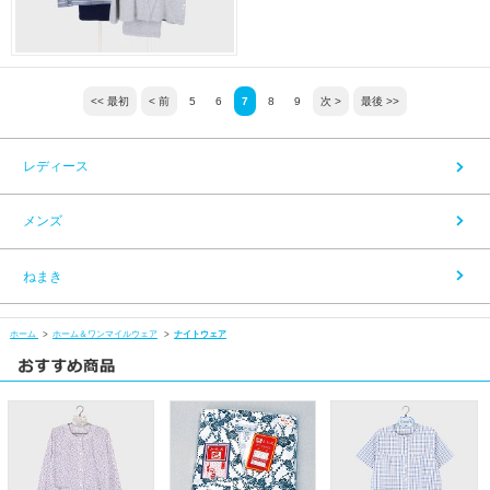
<< 最初
< 前
5
6
7
8
9
次 >
最後 >>
レディース
メンズ
ねまき
ホーム
>
ホーム＆ワンマイルウェア
>
ナイトウェア