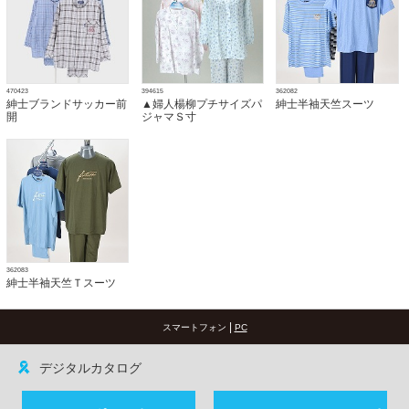
470423
394615
362082
紳士ブランドサッカー前
▲婦人楊柳プチサイズパ
紳士半袖天竺スーツ
開
ジャマＳ寸
362083
紳士半袖天竺Ｔスーツ
|
スマートフォン
PC
デジタルカタログ