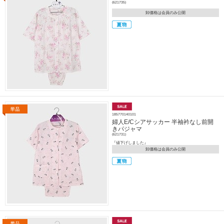
(621735)
卸価格は会員のみ公開
185770140101
婦人E/Cシアサッカー 半袖衿なし前開
きパジャマ
(621731)
『値下げしました』
卸価格は会員のみ公開