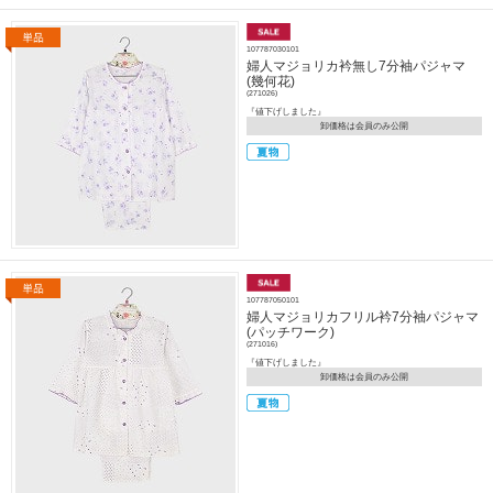
107787030101
婦人マジョリカ衿無し7分袖パジャマ
(幾何花)
(271026)
『値下げしました』
卸価格は会員のみ公開
107787050101
婦人マジョリカフリル衿7分袖パジャマ
(パッチワーク)
(271016)
『値下げしました』
卸価格は会員のみ公開