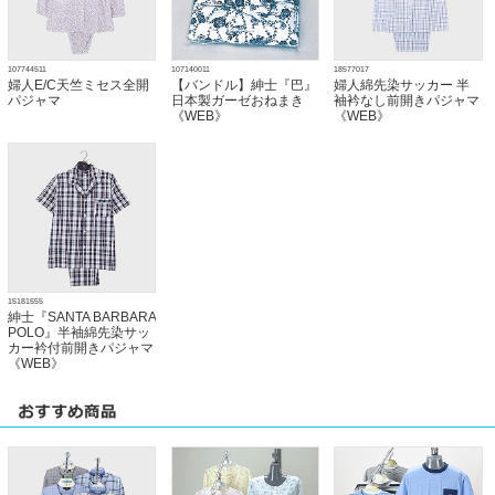
107744511
107140011
18577017
婦人E/C天竺ミセス全開
【バンドル】紳士『巴』
婦人綿先染サッカー 半
パジャマ
日本製ガーゼおねまき
袖衿なし前開きパジャマ
《WEB》
《WEB》
15181555
紳士『SANTA BARBARA
POLO』半袖綿先染サッ
カー衿付前開きパジャマ
《WEB》