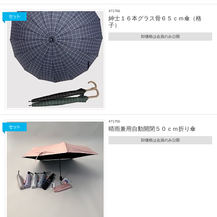
471766
紳士１６本グラス骨６５ｃｍ傘（格
子）
卸価格は会員のみ公開
471755
晴雨兼用自動開閉５０ｃｍ折り傘
卸価格は会員のみ公開