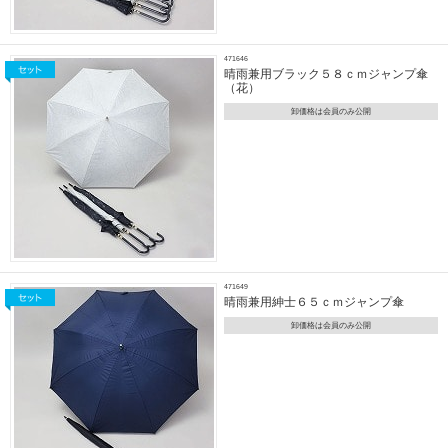
471646
晴雨兼用ブラック５８ｃｍジャンプ傘
（花）
卸価格は会員のみ公開
471649
晴雨兼用紳士６５ｃｍジャンプ傘
卸価格は会員のみ公開