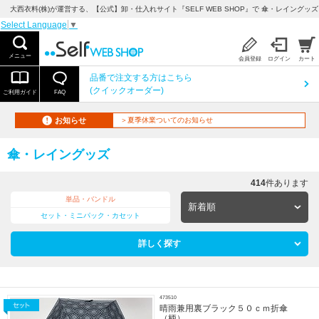
大西衣料(株)が運営する、【公式】卸・仕入れサイト『SELF WEB SHOP』で 傘・レイングッズ
Select Language
▼
メニュー
会員登録
ログイン
カート
品番で注文する方はこちら
(クイックオーダー)
ご利用ガイド
FAQ
お知らせ
＞夏季休業ついてのお知らせ
傘・レイングッズ
414
件あります
単品・バンドル
セット・ミニパック・カセット
詳しく探す
473510
晴雨兼用裏ブラック５０ｃｍ折傘
（柄）