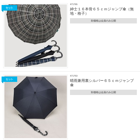
471765
紳士１６本骨６５ｃｍジャンプ傘（無
地・格子）
卸価格は会員のみ公開
471753
晴雨兼用裏シルバー６５ｃｍジャンプ
傘
卸価格は会員のみ公開