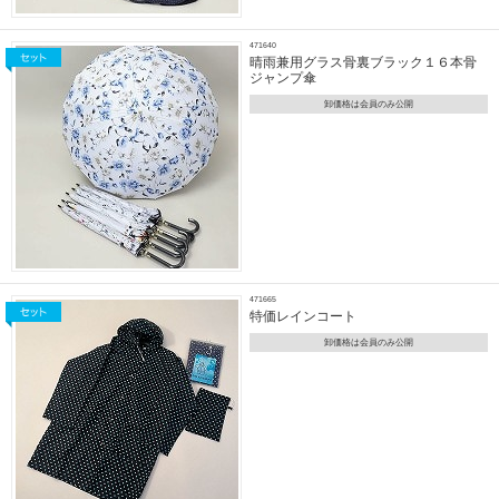
471640
晴雨兼用グラス骨裏ブラック１６本骨
ジャンプ傘
卸価格は会員のみ公開
471665
特価レインコート
卸価格は会員のみ公開