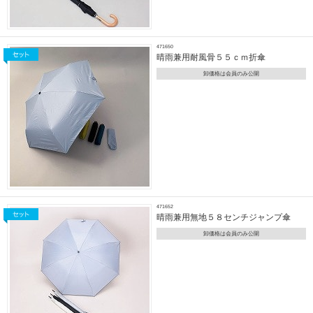
471650
晴雨兼用耐風骨５５ｃｍ折傘
卸価格は会員のみ公開
471652
晴雨兼用無地５８センチジャンプ傘
卸価格は会員のみ公開