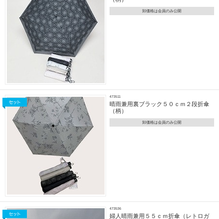
卸価格は会員のみ公開
473511
晴雨兼用裏ブラック５０ｃｍ２段折傘
（柄）
卸価格は会員のみ公開
473536
婦人晴雨兼用５５ｃｍ折傘（レトロガ