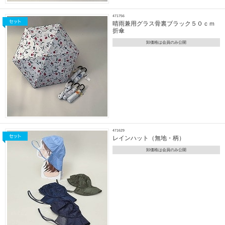
471756
晴雨兼用グラス骨裏ブラック５０ｃｍ
折傘
卸価格は会員のみ公開
471629
レインハット（無地・柄）
卸価格は会員のみ公開