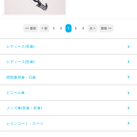
<< 最初
< 前
5
6
7
8
9
次 >
最後 >>
レディース(長傘)
レディース(折傘)
晴雨兼用傘・日傘
ビニール傘
メンズ傘(長傘・折傘)
レインコート・スーツ