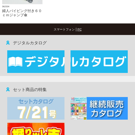
362334
婦人パイピング付き６０
ｃｍジャンプ傘
|
スマートフォン
PC
デジタルカタログ
セット商品の特集