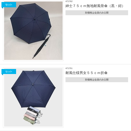
471762
紳士７５ｃｍ無地耐風骨傘（黒・紺）
卸価格は会員のみ公開
471751
耐風仕様男女５５ｃｍ折傘
卸価格は会員のみ公開