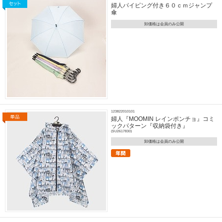
婦人パイピング付き６０ｃｍジャンプ
傘
卸価格は会員のみ公開
123822010101
婦人『MOOMIN レインポンチョ』コミ
ックパターン『収納袋付き』
(SU2617830)
卸価格は会員のみ公開