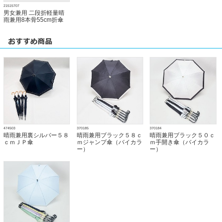
21515707
男女兼用 二段折軽量晴
雨兼用8本骨55cm折傘
474503
370185
370184
晴雨兼用裏シルバー５８
晴雨兼用ブラック５８ｃ
晴雨兼用ブラック５０ｃ
ｃｍＪＰ傘
ｍジャンプ傘（バイカラ
ｍ手開き傘（バイカラ
ー）
ー）