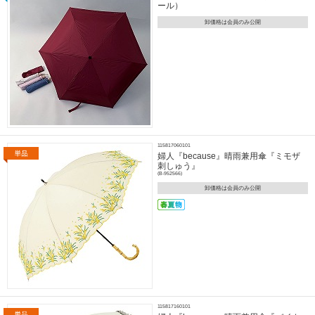
ール）
卸価格は会員のみ公開
115817060101
婦人『because』晴雨兼用傘『ミモザ
刺しゅう』
(B-952566)
卸価格は会員のみ公開
115817160101