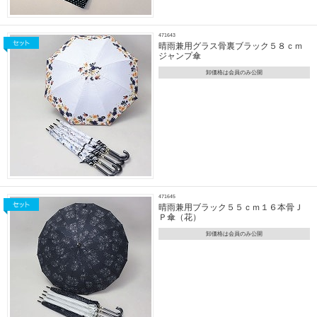
471643
晴雨兼用グラス骨裏ブラック５８ｃｍ
ジャンプ傘
卸価格は会員のみ公開
471645
晴雨兼用ブラック５５ｃｍ１６本骨Ｊ
Ｐ傘（花）
卸価格は会員のみ公開