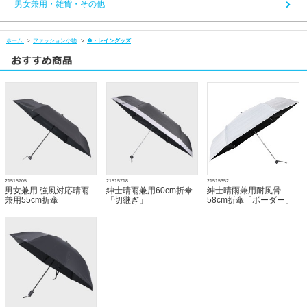
男女兼用・雑貨・その他
ホーム
>
ファッション小物
>
傘・レイングッズ
21515705
21515718
21515352
男女兼用 強風対応晴雨
紳士晴雨兼用60cm折傘
紳士晴雨兼用耐風骨
兼用55cm折傘
「切継ぎ」
58cm折傘「ボーダー」