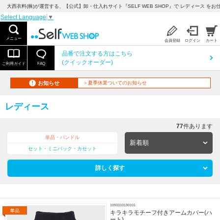
大西衣料(株)が運営する、【公式】卸・仕入れサイト『SELF WEB SHOP』で レディース をお
Select Language
▼
メニュー
会員登録
ログイン
カート
品番で注文する方はこちら
(クイックオーダー)
ご利用ガイド
FAQ
お知らせ
＞夏季休業ついてのお知らせ
レディース
77
件あります
単品・バンドル
セット・ミニパック・カセット
詳しく探す
1093310130101
キラキラモチーフ付きアームカバー(ハ
ート)