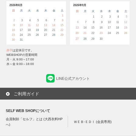
2026年8月
2026年9月
日
月
火
水
木
金
土
日
月
火
水
木
金
土
1
1
2
3
4
5
2
3
4
5
6
7
8
6
7
8
9
10
11
12
9
10
11
12
13
14
15
13
14
15
16
17
18
19
16
17
18
19
20
21
22
20
21
22
23
24
25
26
23
24
25
26
27
28
29
27
28
29
30
30
31
赤字
は定休日です。
WEBSHOPの営業時間
月・火 9:00～17:00
水～金 9:00～16:00
LINE公式アカウント
ご利用ガイド
SELF WEB SHOPについて
会員制卸「セルフ」とは (大西衣料HP
ＷＥＢ-ＥＤＩ (会員専用)
へ)