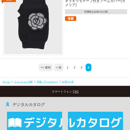
キラキラモチーフ付きアームカバー(カ
メリア)
卸価格は会員のみ公開
<< 最初
< 前
1
2
3
4
ホーム
>
ファッション小物
>
手袋・アームカバー
>
レディース
|
スマートフォン
PC
デジタルカタログ