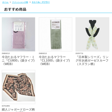
ホーム
>
ファッション小物
>
ストール・マフラー
25859212
25859213
20297711
今治たおるマフラー・ミ
今治たおるマフラー
『日本製シリーズ』リン
ニ『CU800』(袋タイプ)
『CL1000』(袋タイプ)
グ付き綿ガーゼスカーフ
《WEB》
《WEB》
（スズラン柄）
32761805
婦人ジャガードローズ柄