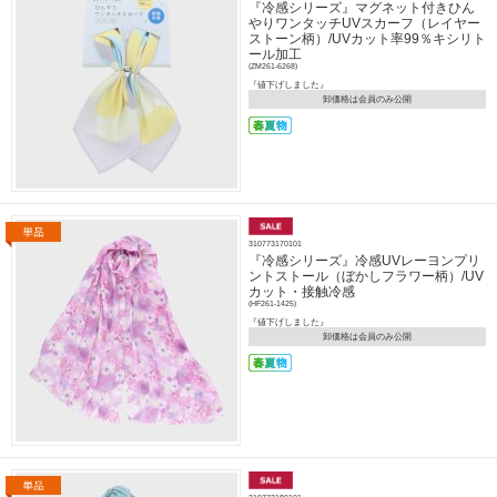
『冷感シリーズ』マグネット付きひん
やりワンタッチUVスカーフ（レイヤー
ストーン柄）/UVカット率99％キシリト
ール加工
(ZM261-6268)
『値下げしました』
卸価格は会員のみ公開
310773170101
『冷感シリーズ』冷感UVレーヨンプリ
ントストール（ぼかしフラワー柄）/UV
カット・接触冷感
(HF261-1425)
『値下げしました』
卸価格は会員のみ公開