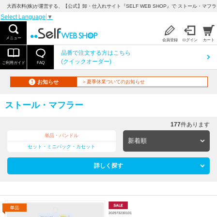
大西衣料(株)が運営する、【公式】卸・仕入れサイト『SELF WEB SHOP』で ストール・マフラ
Select Language
▼
メニュー
会員登録
ログイン
カート
品番で注文する方はこちら
(クイックオーダー)
ご利用ガイド
FAQ
お知らせ
＞夏季休業ついてのお知らせ
ストール・マフラー
177
件あります
単品・バンドル
セット・ミニパック・カセット
詳しく探す
202973230101