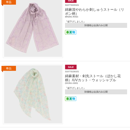
310773220101
綿麻混やわらか刺しゅうストール（リ
ボン柄）
(MG261-4032)
『値下げしました』
卸価格は会員のみ公開
310773130101
綿麻素材・剣先ストール（ぼかし花
柄）/UVカット・ウォッシャブル
(SX261-1920)
『値下げしました』
卸価格は会員のみ公開