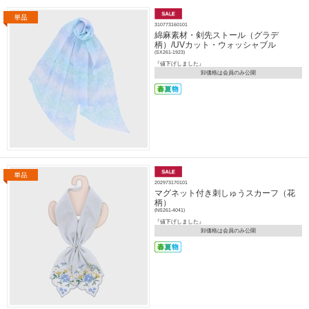
310773160101
綿麻素材・剣先ストール（グラデ
柄）/UVカット・ウォッシャブル
(SX261-1923)
『値下げしました』
卸価格は会員のみ公開
202973170101
マグネット付き刺しゅうスカーフ（花
柄）
(NS261-4041)
『値下げしました』
卸価格は会員のみ公開