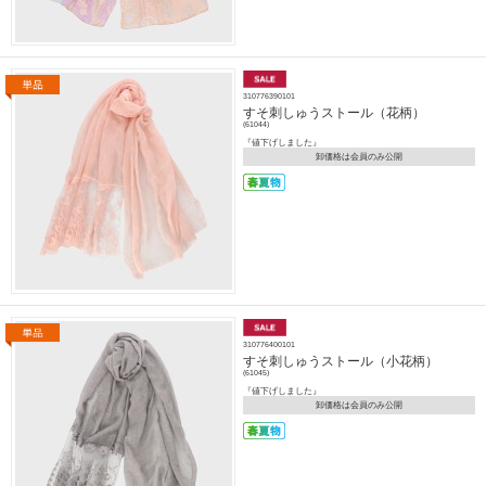
310776390101
すそ刺しゅうストール（花柄）
(61044)
『値下げしました』
卸価格は会員のみ公開
310776400101
すそ刺しゅうストール（小花柄）
(61045)
『値下げしました』
卸価格は会員のみ公開