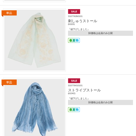
310776350101
刺しゅうストール
(61115)
『値下げしました』
卸価格は会員のみ公開
310776410101
ストライプストール
(61042)
『値下げしました』
卸価格は会員のみ公開