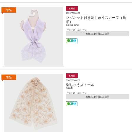
202973180101
マグネット付き刺しゅうスカーフ（鳥
柄）
(NS261-4042)
『値下げしました』
卸価格は会員のみ公開
310776340101
刺しゅうストール
(61114)
『値下げしました』
卸価格は会員のみ公開