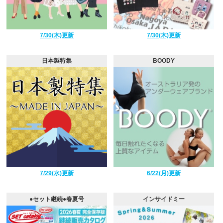
7/30(木)更新
7/30(木)更新
日本製特集
BOODY
7/29(水)更新
6/22(月)更新
●セット継続●春夏号
インサイドミー