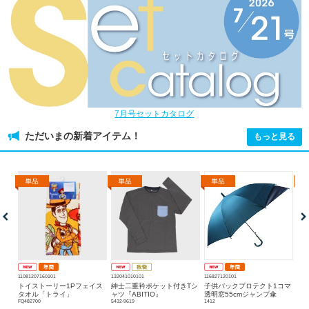
7月号セットカタログ
ただいまの新着アイテム！
もっと見る
11081207160101
132041010101
116827120101
1075
イス
トイストーリー1Pフェイス
紳士二重衿ポケット付きTシ
子供バックプロテクト1コマ
紳
」
タオル「トライ」
ャツ『ABITIO』
透明窓55cmジャンプ傘
ンツ
FQ482700
5432-9619
1412
6473