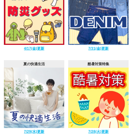
4/17(金)更新
7/31(金)更新
夏の快適生活
酷暑対策特集
7/29(水)更新
7/28(火)更新