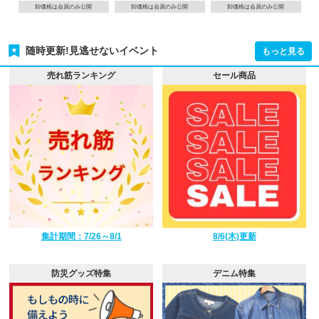
卸価格は会員のみ公開
卸価格は会員のみ公開
卸価格は会員のみ公開
随時更新!見逃せないイベント
もっと見る
売れ筋ランキング
セール商品
集計期間：7/26～8/1
8/6(木)更新
防災グッズ特集
デニム特集