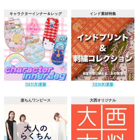
キャラクターインナー＆レッグ
インド素材特集
7/27(月)更新
7/23(木)更新
楽ちんワンピース
大西オリジナル