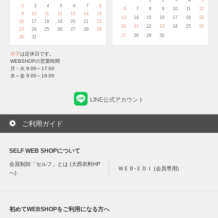
2
3
4
5
6
7
8
6
7
8
9
10
11
12
9
10
11
12
13
14
15
13
14
15
16
17
18
19
16
17
18
19
20
21
22
20
21
22
23
24
25
26
23
24
25
26
27
28
29
27
28
29
30
30
31
赤字
は定休日です。
WEBSHOPの営業時間
月・火 9:00～17:00
水～金 9:00～16:00
LINE公式アカウント
ご利用ガイド
SELF WEB SHOPについて
会員制卸「セルフ」とは (大西衣料HP
ＷＥＢ-ＥＤＩ (会員専用)
へ)
初めてWEBSHOPをご利用になる方へ