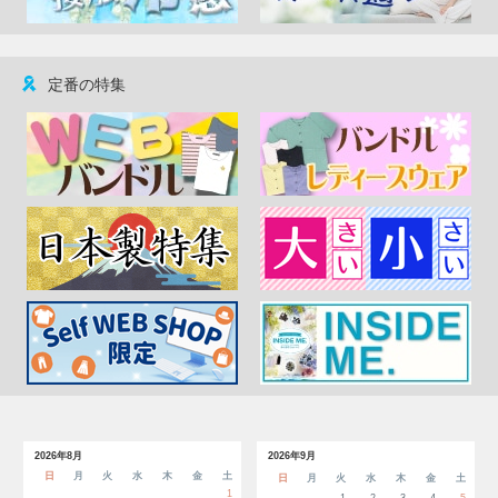
定番の特集
2026年8月
2026年9月
日
月
火
水
木
金
土
日
月
火
水
木
金
土
1
1
2
3
4
5