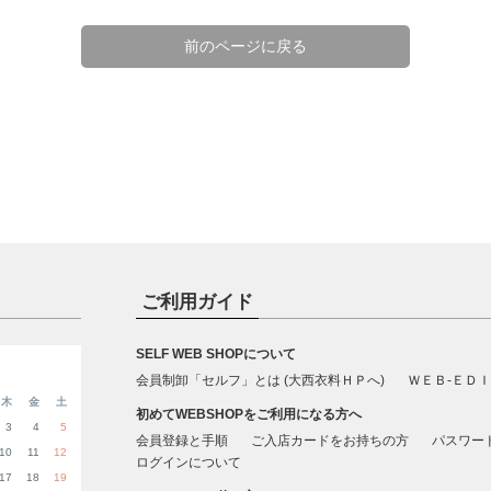
前のページに戻る
ご利用ガイド
SELF WEB SHOPについて
会員制卸「セルフ」とは (大西衣料ＨＰへ)
ＷＥＢ-ＥＤＩ
木
金
土
初めてWEBSHOPをご利用になる方へ
3
4
5
会員登録と手順
ご入店カードをお持ちの方
パスワー
10
11
12
ログインについて
17
18
19