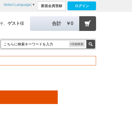
Select Language
▼
新規会員登録
ログイン
そ、
ゲスト
様
合計
￥0
+詳細検索