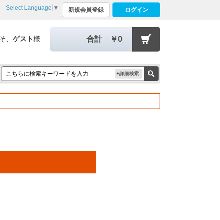
Select Language
▼
新規会員登録
ログイン
そ、
ゲスト
様
合計
￥0
+詳細検索