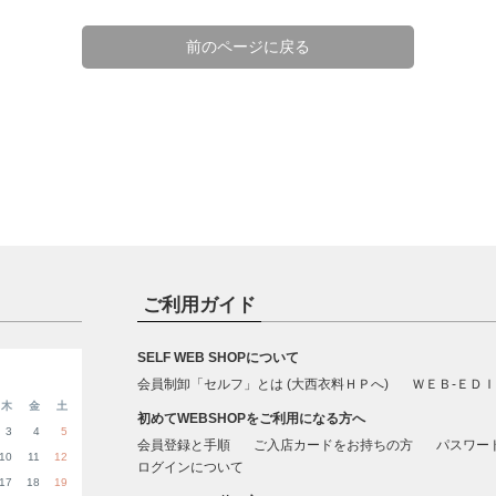
前のページに戻る
ご利用ガイド
SELF WEB SHOPについて
会員制卸「セルフ」とは (大西衣料ＨＰへ)
ＷＥＢ-ＥＤＩ
木
金
土
初めてWEBSHOPをご利用になる方へ
3
4
5
会員登録と手順
ご入店カードをお持ちの方
パスワー
10
11
12
ログインについて
17
18
19